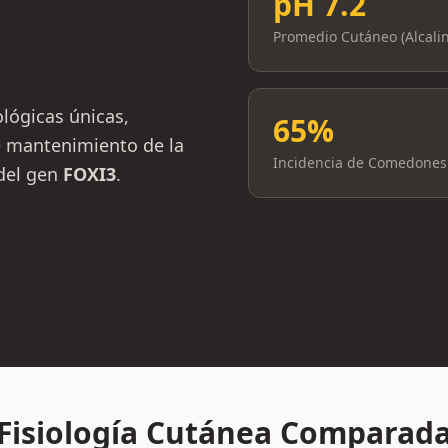
pH 7.2
Promedio Cutáneo (Alcalin
ológicas únicas,
65%
e mantenimiento de la
Incidencia de Comedones
 del gen
FOXI3
.
Fisiología Cutánea Comparad