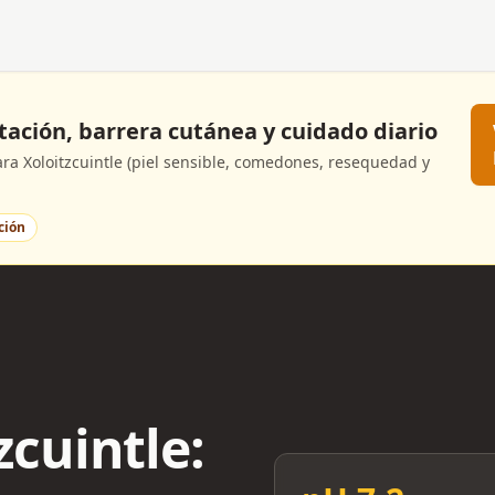
atación, barrera cutánea y cuidado diario
a Xoloitzcuintle (piel sensible, comedones, resequedad y
ción
zcuintle: