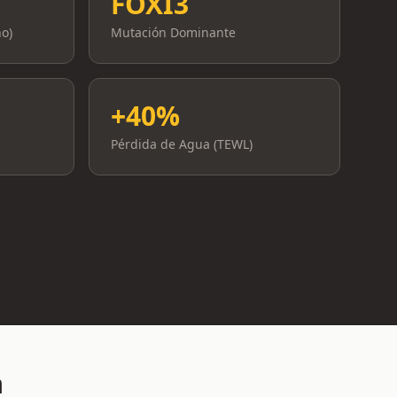
FOXI3
o)
Mutación Dominante
+40%
Pérdida de Agua (TEWL)
a