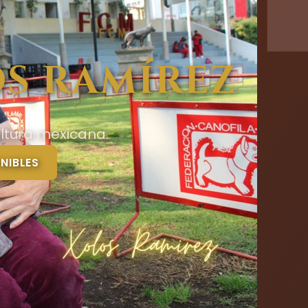
S RAMÍREZ
ltura mexicana.
NIBLES