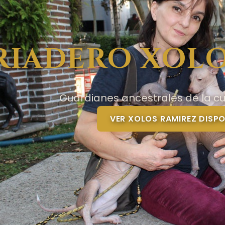
RIADERO XOLO
Guardianes ancestrales de la cu
VER XOLOS RAMIREZ DISPO