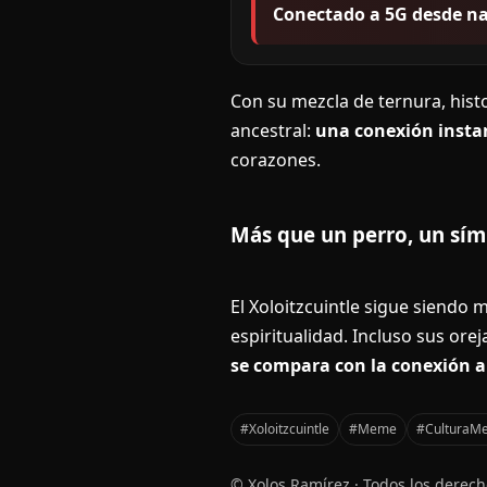
Conectado a 5G desde n
Con su mezcla de ternura, histo
ancestral:
una conexión insta
corazones.
Más que un perro, un sí
El Xoloitzcuintle sigue siendo
espiritualidad. Incluso sus or
se compara con la conexión a
#Xoloitzcuintle
#Meme
#CulturaMe
© Xolos Ramírez · Todos los derec