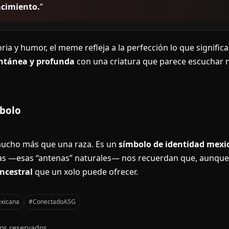
acimiento.
”
ria y humor, el meme refleja a la perfección lo que significa
ntánea y profunda
con una criatura que parece escuchar n
mbolo
 mucho más que una raza. Es un
símbolo de identidad mexi
ejas —esas “antenas” naturales— nos recuerdan que, aunque
ncestral
que un xolo puede ofrecer.
xicana
#ConectadoA5G
hos reservados