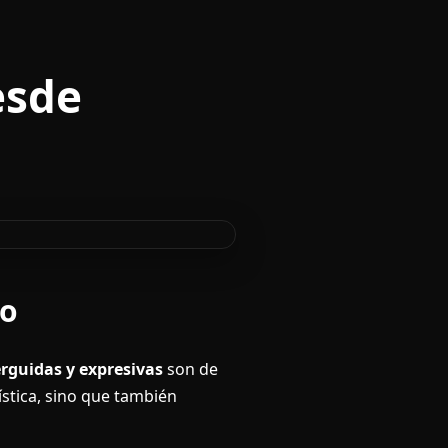
esde
to
erguidas y expresivas
son de
ística, sino que también